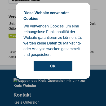
Diese Website verwendet
Verwaltungsgrenzen
Cookies
Unterschiedliche Ebenen der Verwaltungsgrenzen im Kreis
Wir verwenden Cookies, um eine
Gütersloh
reibungslose Funktionalität der
WMS
SHP
GeoJSON
KML
Website garantieren zu können. Es
werden keine Daten zu Marketing-
oder Analysezwecken gesammelt
Es fehlen spezifische Datensätze? Wenden Sie sich bitte an einen
und gespeichert.
Administrator unter:
support.gis@kreis-guetersloh.de
OK
Kontakt
Kreis Gütersloh