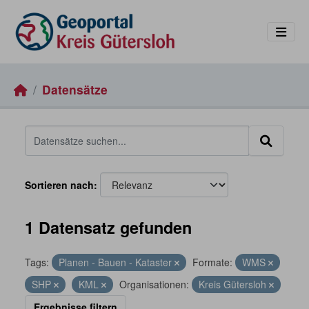
Skip to main content
Datensätze
Sortieren nach
1 Datensatz gefunden
Tags:
Planen - Bauen - Kataster
Formate:
WMS
SHP
KML
Organisationen:
Kreis Gütersloh
Ergebnisse filtern