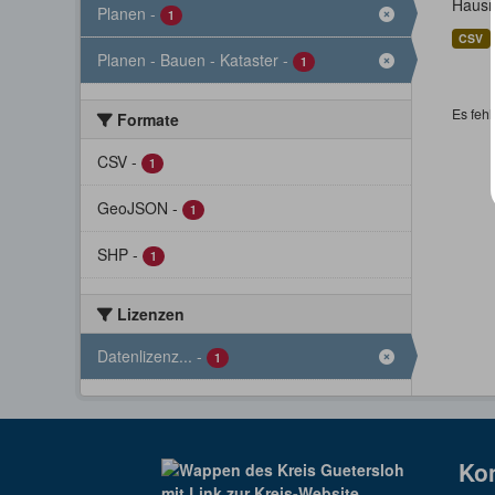
Hausn
Planen
-
1
CSV
Planen - Bauen - Kataster
-
1
Es fehl
Formate
CSV
-
1
GeoJSON
-
1
SHP
-
1
Lizenzen
Datenlizenz...
-
1
Ko