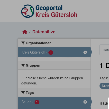
Skip to main content
Datensätze
Organisationen
Kreis Gütersloh
-
1
1 
Gruppen
Für diese Suche wurden keine Gruppen
Tags:
gefunden.
Krei
Tags
Bauen
-
1
Haus