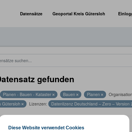
Datensätze
Geoportal Kreis Gütersloh
Einlog
Datensatz gefunden
Planen - Bauen - Kataster
Bauen
Planen
Organisatio
s Gütersloh
Lizenzen:
Datenlizenz Deutschland – Zero – Version 
nummernkoordinaten
Diese Website verwendet Cookies