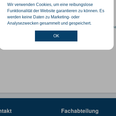
ummernkoordinaten abgeleitet aus dem ALKIS-Bestand
Wir verwenden Cookies, um eine reibungslose
GeoJSON
SHP
Funktionalität der Website garantieren zu können. Es
werden keine Daten zu Marketing- oder
Analysezwecken gesammelt und gespeichert.
en spezifische Datensätze? Wenden Sie sich bitte an einen Administrator unter:
su
OK
ntakt
Fachabteilung