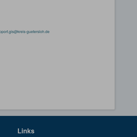
pport.gis@kreis-guetersloh.de
Links