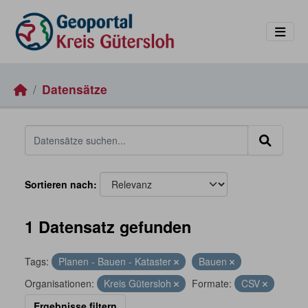
Skip to main content
Datensätze
Sortieren nach
1 Datensatz gefunden
Tags:
Planen - Bauen - Kataster
Bauen
Organisationen:
Kreis Gütersloh
Formate:
CSV
Ergebnisse filtern