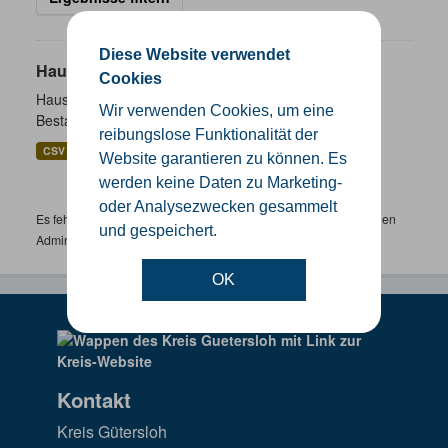
Diese Website verwendet
Hausnummernkoordinaten
Cookies
Hausnummernkoordinaten abgeleitet aus dem ALKIS-
Wir verwenden Cookies, um eine
Bestand
reibungslose Funktionalität der
CSV
GeoJSON
SHP
Website garantieren zu können. Es
werden keine Daten zu Marketing-
oder Analysezwecken gesammelt
Es fehlen spezifische Datensätze? Wenden Sie sich bitte an einen
und gespeichert.
Administrator unter:
support.gis@kreis-guetersloh.de
OK
Kontakt
Kreis Gütersloh