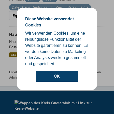
Datenlizenz Deutschland – Zero – Version 2.0
Ergebnisse filtern
Diese Website verwendet
Cookies
Wir verwenden Cookies, um eine
Hausnummernkoordinaten
reibungslose Funktionalität der
Hausnummernkoordinaten abgeleitet aus dem ALKIS-
Website garantieren zu können. Es
Bestand
werden keine Daten zu Marketing-
CSV
GeoJSON
SHP
oder Analysezwecken gesammelt
und gespeichert.
Es fehlen spezifische Datensätze? Wenden Sie sich bitte an einen
OK
Administrator unter:
support.gis@kreis-guetersloh.de