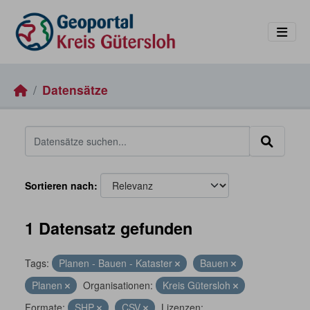
Skip to main content
Datensätze
Sortieren nach
1 Datensatz gefunden
Tags:
Planen - Bauen - Kataster
Bauen
Planen
Organisationen:
Kreis Gütersloh
Formate:
SHP
CSV
Lizenzen: