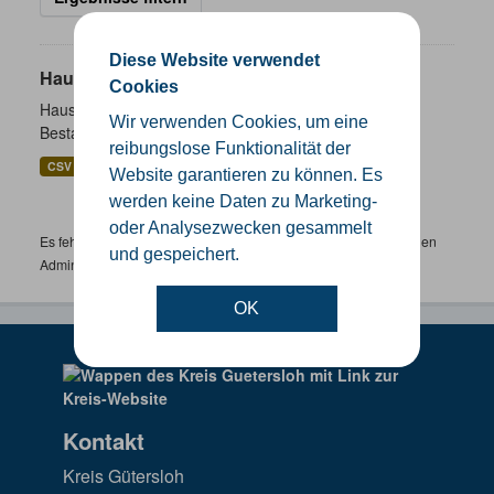
Diese Website verwendet
Hausnummernkoordinaten
Cookies
Hausnummernkoordinaten abgeleitet aus dem ALKIS-
Wir verwenden Cookies, um eine
Bestand
reibungslose Funktionalität der
CSV
GeoJSON
SHP
Website garantieren zu können. Es
werden keine Daten zu Marketing-
oder Analysezwecken gesammelt
Es fehlen spezifische Datensätze? Wenden Sie sich bitte an einen
und gespeichert.
Administrator unter:
support.gis@kreis-guetersloh.de
OK
Kontakt
Kreis Gütersloh