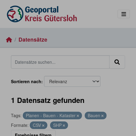
Skip to main content
Datensätze
Sortieren nach
1 Datensatz gefunden
Tags:
Planen - Bauen - Kataster
Bauen
Formate:
CSV
SHP
Ergebnisse filtern