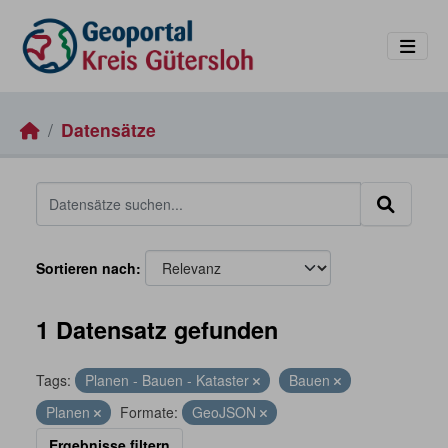
Skip to main content
Datensätze
Sortieren nach
1 Datensatz gefunden
Tags:
Planen - Bauen - Kataster
Bauen
Planen
Formate:
GeoJSON
Ergebnisse filtern