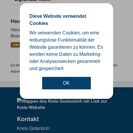
Diese Website verwendet
Hausnummernkoordinaten
Cookies
Hausnummernkoordinaten abgeleitet aus dem ALKIS-
Wir verwenden Cookies, um eine
Bestand
reibungslose Funktionalität der
CSV
GeoJSON
SHP
Website garantieren zu können. Es
werden keine Daten zu Marketing-
oder Analysezwecken gesammelt
Es fehlen spezifische Datensätze? Wenden Sie sich bitte an einen
und gespeichert.
Administrator unter:
support.gis@kreis-guetersloh.de
OK
Kontakt
Kreis Gütersloh