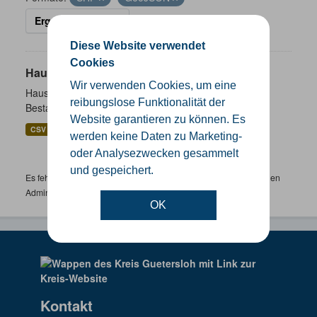
Ergebnisse filtern
Diese Website verwendet
Cookies
Hausnummernkoordinaten
Wir verwenden Cookies, um eine
Hausnummernkoordinaten abgeleitet aus dem ALKIS-
reibungslose Funktionalität der
Bestand
Website garantieren zu können. Es
CSV
GeoJSON
SHP
werden keine Daten zu Marketing-
oder Analysezwecken gesammelt
und gespeichert.
Es fehlen spezifische Datensätze? Wenden Sie sich bitte an einen
Administrator unter:
support.gis@kreis-guetersloh.de
OK
Kontakt