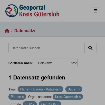
Skip to main content
Datensätze
Sortieren nach
1 Datensatz gefunden
Tags:
Planen - Bauen - Kataster
Bauen
Planen
Organisationen:
Kreis Gütersloh
Formate:
SHP
GeoJSON