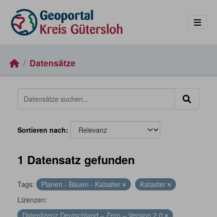
Skip to main content
Datensätze
Sortieren nach
1 Datensatz gefunden
Tags:
Planen - Bauen - Kataster
Kataster
Lizenzen:
Datenlizenz Deutschland – Zero – Version 2.0