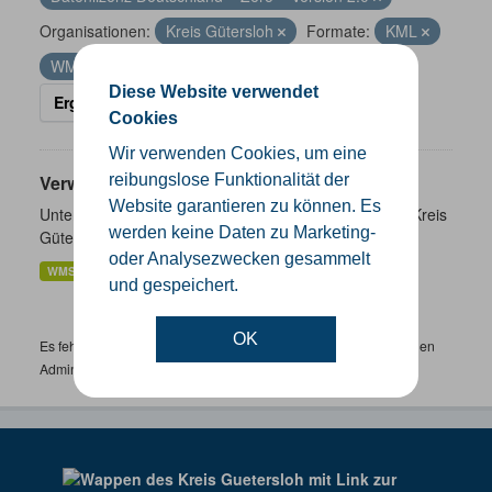
Organisationen:
Kreis Gütersloh
Formate:
KML
WMS
Diese Website verwendet
Ergebnisse filtern
Cookies
Wir verwenden Cookies, um eine
Verwaltungsgrenzen
reibungslose Funktionalität der
Website garantieren zu können. Es
Unterschiedliche Ebenen der Verwaltungsgrenzen im Kreis
werden keine Daten zu Marketing-
Gütersloh
oder Analysezwecken gesammelt
WMS
SHP
GeoJSON
KML
und gespeichert.
OK
Es fehlen spezifische Datensätze? Wenden Sie sich bitte an einen
Administrator unter:
support.gis@kreis-guetersloh.de