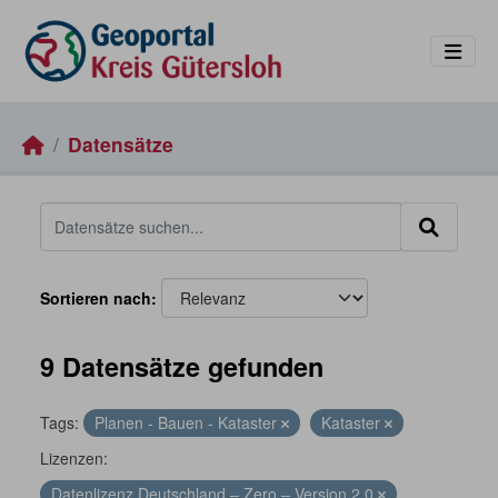
Skip to main content
Datensätze
Sortieren nach
9 Datensätze gefunden
Tags:
Planen - Bauen - Kataster
Kataster
Lizenzen:
Datenlizenz Deutschland – Zero – Version 2.0