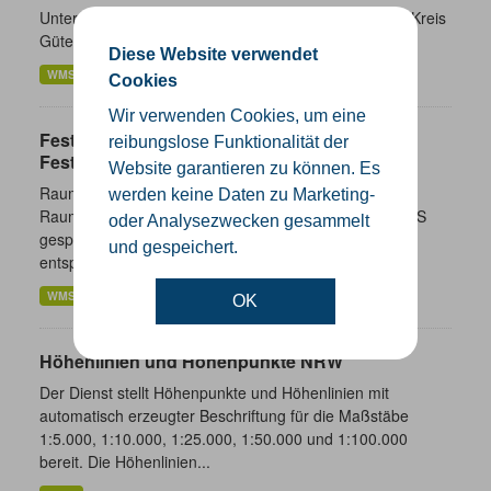
Unterschiedliche Ebenen der Verwaltungsgrenzen im Kreis
Gütersloh
Diese Website verwendet
WMS
SHP
GeoJSON
KML
Cookies
Wir verwenden Cookies, um eine
Festpunktdaten NW im amtlichen
reibungslose Funktionalität der
Festpunktinformationssystem (AFIS)
Website garantieren zu können. Es
Raumbezugspunktübersichten NRW; Die
werden keine Daten zu Marketing-
Raumbezugspunktübersichten werden aus dem in AFIS
oder Analysezwecken gesammelt
gespeicherten Datenbestand abgeleitet. Die Aktualität
und gespeichert.
entspricht der AFIS-Webauskunft,...
WMS
OK
Höhenlinien und Höhenpunkte NRW
Der Dienst stellt Höhenpunkte und Höhenlinien mit
automatisch erzeugter Beschriftung für die Maßstäbe
1:5.000, 1:10.000, 1:25.000, 1:50.000 und 1:100.000
bereit. Die Höhenlinien...