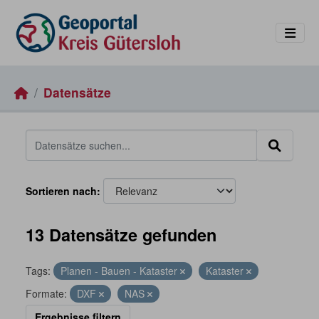
Skip to main content
Datensätze
Sortieren nach
13 Datensätze gefunden
Tags:
Planen - Bauen - Kataster
Kataster
Formate:
DXF
NAS
Ergebnisse filtern