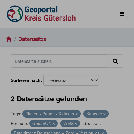
Skip to main content
Datensätze
Sortieren nach
2 Datensätze gefunden
Tags:
Planen - Bauen - Kataster
Kataster
Formate:
GeoJSON
WMS
Lizenzen:
Datenlizenz Deutschland – Zero – Version 2.0