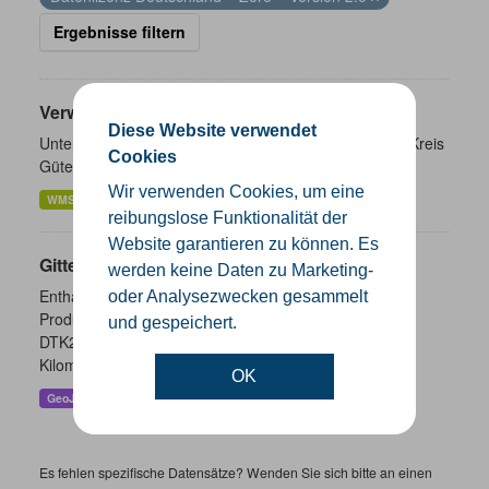
Ergebnisse filtern
Verwaltungsgrenzen
Diese Website verwendet
Unterschiedliche Ebenen der Verwaltungsgrenzen im Kreis
Cookies
Gütersloh
Wir verwenden Cookies, um eine
WMS
SHP
GeoJSON
KML
reibungslose Funktionalität der
Website garantieren zu können. Es
Gitternetze
werden keine Daten zu Marketing-
Enthalten sind die Gitternetze/ Blattschnitte folgender
oder Analysezwecken gesammelt
Produkte: - DTK100 - DTK50 - TK25 (Meßtischblatt) -
und gespeichert.
DTK25 - DOP10 - DGK5 Höhenfolie - DGK5 (GK3) -
Kilometerquadrat (GK3)...
OK
GeoJSON
SHP
WMS
Es fehlen spezifische Datensätze? Wenden Sie sich bitte an einen