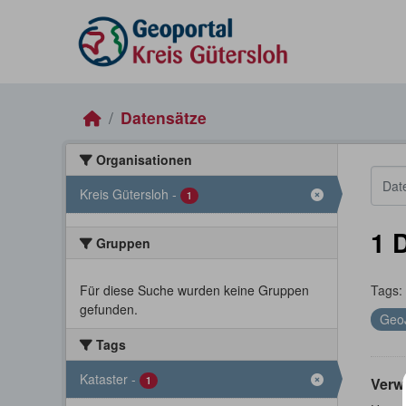
Skip to main content
Datensätze
Organisationen
Kreis Gütersloh
-
1
1 
Gruppen
Für diese Suche wurden keine Gruppen
Tags:
gefunden.
Geo
Tags
Kataster
-
1
Verw