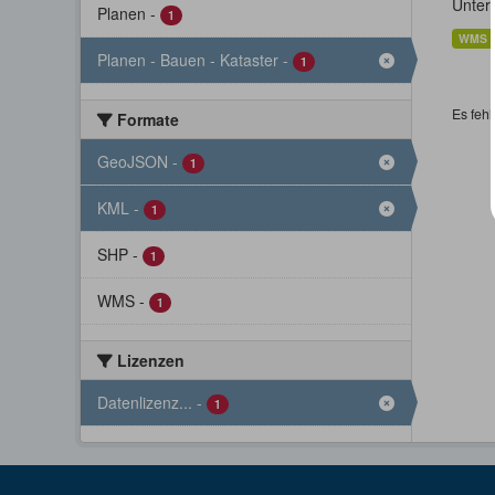
Unter
Planen
-
1
WMS
Planen - Bauen - Kataster
-
1
Es fehl
Formate
GeoJSON
-
1
KML
-
1
SHP
-
1
WMS
-
1
Lizenzen
Datenlizenz...
-
1