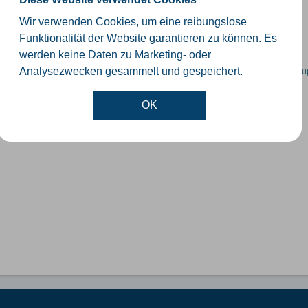
schiedliche Ebenen der Verwaltungsgrenzen im Kreis Gütersloh
Wir verwenden Cookies, um eine reibungslose
SHP
GeoJSON
KML
Funktionalität der Website garantieren zu können. Es
werden keine Daten zu Marketing- oder
en spezifische Datensätze? Wenden Sie sich bitte an einen Administrator unter:
su
Analysezwecken gesammelt und gespeichert.
OK