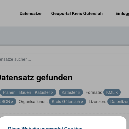
Datensätze
Geoportal Kreis Gütersloh
Einlog
Datensatz gefunden
Planen - Bauen - Kataster
Kataster
Formate:
KML
JSON
Organisationen:
Kreis Gütersloh
Lizenzen:
Datenlize
altungsgrenzen
Diese Website verwendet Cookies