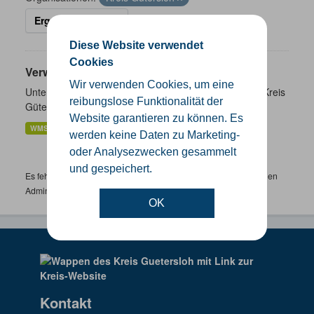
Ergebnisse filtern
Diese Website verwendet
Cookies
Verwaltungsgrenzen
Wir verwenden Cookies, um eine
Unterschiedliche Ebenen der Verwaltungsgrenzen im Kreis
reibungslose Funktionalität der
Gütersloh
Website garantieren zu können. Es
WMS
SHP
GeoJSON
KML
werden keine Daten zu Marketing-
oder Analysezwecken gesammelt
und gespeichert.
Es fehlen spezifische Datensätze? Wenden Sie sich bitte an einen
Administrator unter:
support.gis@kreis-guetersloh.de
OK
Kontakt