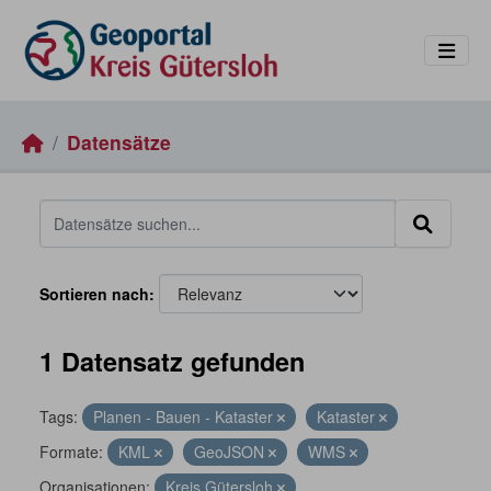
Skip to main content
Datensätze
Sortieren nach
1 Datensatz gefunden
Tags:
Planen - Bauen - Kataster
Kataster
Formate:
KML
GeoJSON
WMS
Organisationen:
Kreis Gütersloh