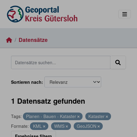
Skip to main content
Datensätze
Sortieren nach
1 Datensatz gefunden
Tags:
Planen - Bauen - Kataster
Kataster
Formate:
KML
WMS
GeoJSON
Ergebnisse filtern