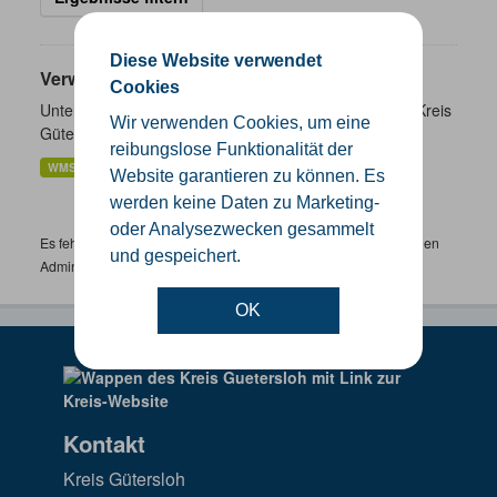
Diese Website verwendet
Verwaltungsgrenzen
Cookies
Unterschiedliche Ebenen der Verwaltungsgrenzen im Kreis
Wir verwenden Cookies, um eine
Gütersloh
reibungslose Funktionalität der
WMS
SHP
GeoJSON
KML
Website garantieren zu können. Es
werden keine Daten zu Marketing-
oder Analysezwecken gesammelt
Es fehlen spezifische Datensätze? Wenden Sie sich bitte an einen
und gespeichert.
Administrator unter:
support.gis@kreis-guetersloh.de
OK
Kontakt
Kreis Gütersloh