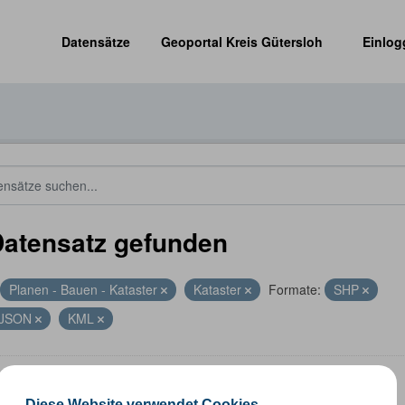
Datensätze
Geoportal Kreis Gütersloh
Einlog
Datensatz gefunden
Planen - Bauen - Kataster
Kataster
Formate:
SHP
JSON
KML
altungsgrenzen
Diese Website verwendet Cookies