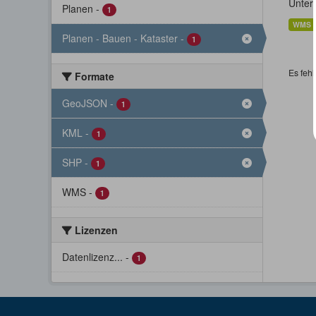
Unter
Planen
-
1
WMS
Planen - Bauen - Kataster
-
1
Es fehl
Formate
GeoJSON
-
1
KML
-
1
SHP
-
1
WMS
-
1
Lizenzen
Datenlizenz...
-
1