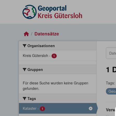
Skip to main content
Datensätze
Organisationen
Kreis Gütersloh
-
1
1 
Gruppen
Für diese Suche wurden keine Gruppen
Tags:
gefunden.
Geo
Tags
Kataster
-
1
Verw