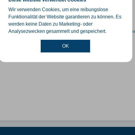
schiedliche Ebenen der Verwaltungsgrenzen im Kreis Gütersloh
Wir verwenden Cookies, um eine reibungslose
SHP
GeoJSON
KML
Funktionalität der Website garantieren zu können. Es
werden keine Daten zu Marketing- oder
en spezifische Datensätze? Wenden Sie sich bitte an einen Administrator unter:
su
Analysezwecken gesammelt und gespeichert.
OK