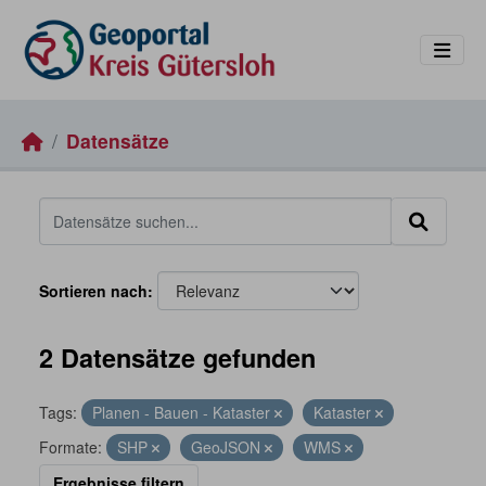
Skip to main content
Datensätze
Sortieren nach
2 Datensätze gefunden
Tags:
Planen - Bauen - Kataster
Kataster
Formate:
SHP
GeoJSON
WMS
Ergebnisse filtern