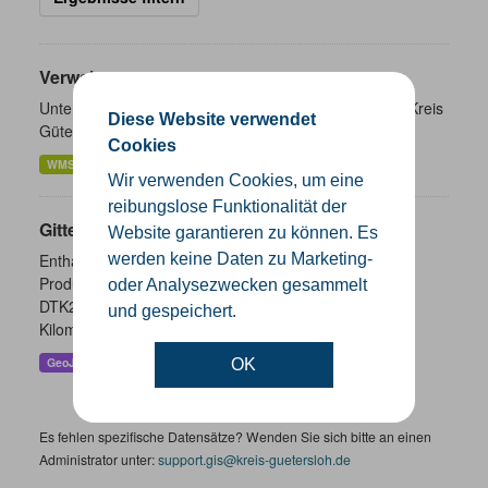
Verwaltungsgrenzen
Unterschiedliche Ebenen der Verwaltungsgrenzen im Kreis
Diese Website verwendet
Gütersloh
Cookies
WMS
SHP
GeoJSON
KML
Wir verwenden Cookies, um eine
reibungslose Funktionalität der
Gitternetze
Website garantieren zu können. Es
werden keine Daten zu Marketing-
Enthalten sind die Gitternetze/ Blattschnitte folgender
Produkte: - DTK100 - DTK50 - TK25 (Meßtischblatt) -
oder Analysezwecken gesammelt
DTK25 - DOP10 - DGK5 Höhenfolie - DGK5 (GK3) -
und gespeichert.
Kilometerquadrat (GK3)...
GeoJSON
SHP
WMS
OK
Es fehlen spezifische Datensätze? Wenden Sie sich bitte an einen
Administrator unter:
support.gis@kreis-guetersloh.de