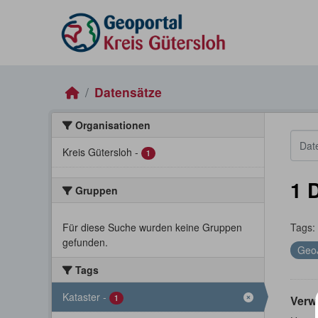
Skip to main content
Datensätze
Organisationen
Kreis Gütersloh
-
1
1 
Gruppen
Für diese Suche wurden keine Gruppen
Tags:
gefunden.
Geo
Tags
Kataster
-
1
Verw