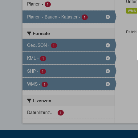
Unter
Planen
-
1
WMS
Planen - Bauen - Kataster
-
1
Es fehl
Formate
GeoJSON
-
1
KML
-
1
SHP
-
1
WMS
-
1
Lizenzen
Datenlizenz...
-
1