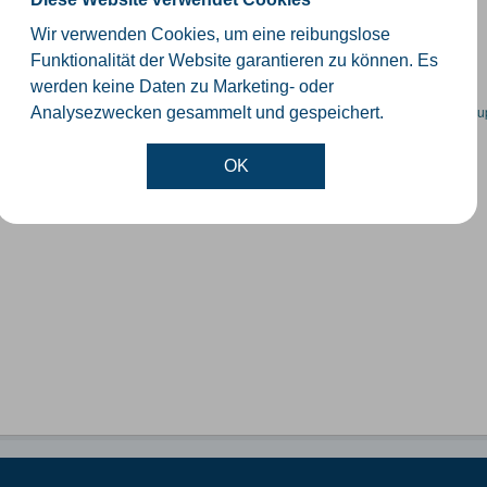
schiedliche Ebenen der Verwaltungsgrenzen im Kreis Gütersloh
Wir verwenden Cookies, um eine reibungslose
SHP
GeoJSON
KML
Funktionalität der Website garantieren zu können. Es
werden keine Daten zu Marketing- oder
en spezifische Datensätze? Wenden Sie sich bitte an einen Administrator unter:
su
Analysezwecken gesammelt und gespeichert.
OK