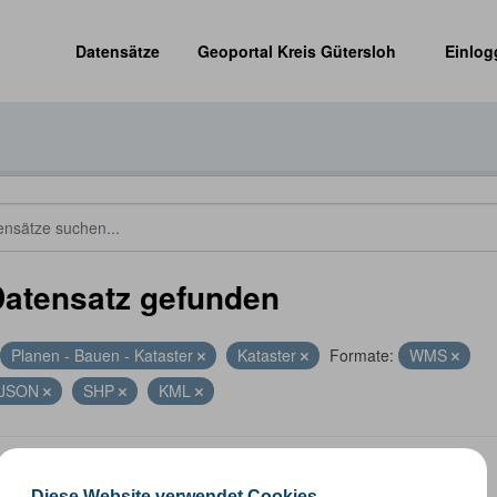
Datensätze
Geoportal Kreis Gütersloh
Einlog
Datensatz gefunden
Planen - Bauen - Kataster
Kataster
Formate:
WMS
JSON
SHP
KML
altungsgrenzen
Diese Website verwendet Cookies