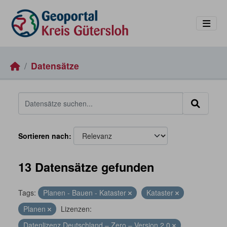
Skip to main content
Datensätze
Sortieren nach
13 Datensätze gefunden
Tags:
Planen - Bauen - Kataster
Kataster
Planen
Lizenzen:
Datenlizenz Deutschland – Zero – Version 2.0