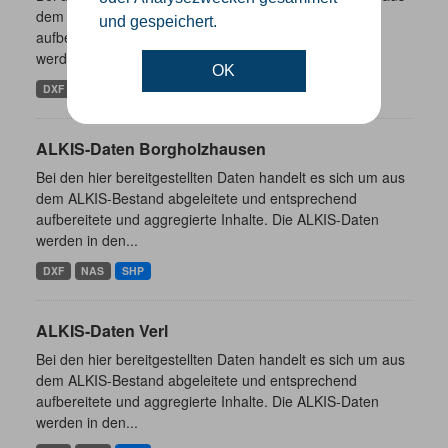
dem ALKIS-Bestand abgeleitete und entsprechend
und gespeichert.
aufbereitete und aggregierte Inhalte. Die ALKIS-Daten
werden in den...
OK
DXF
NAS
SHP
ALKIS-Daten Borgholzhausen
Bei den hier bereitgestellten Daten handelt es sich um aus
dem ALKIS-Bestand abgeleitete und entsprechend
aufbereitete und aggregierte Inhalte. Die ALKIS-Daten
werden in den...
DXF
NAS
SHP
ALKIS-Daten Verl
Bei den hier bereitgestellten Daten handelt es sich um aus
dem ALKIS-Bestand abgeleitete und entsprechend
aufbereitete und aggregierte Inhalte. Die ALKIS-Daten
werden in den...