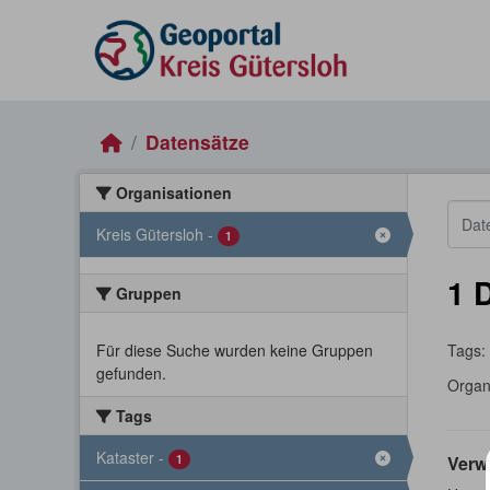
Skip to main content
Datensätze
Organisationen
Kreis Gütersloh
-
1
1 
Gruppen
Für diese Suche wurden keine Gruppen
Tags:
gefunden.
Organ
Tags
Kataster
-
1
Verw