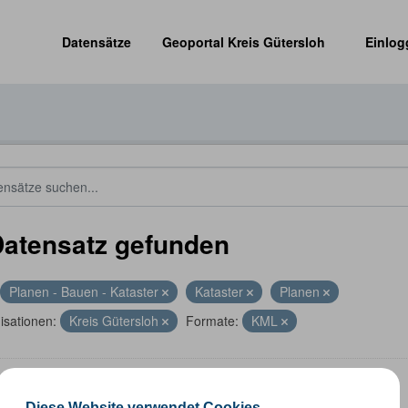
Datensätze
Geoportal Kreis Gütersloh
Einlog
Datensatz gefunden
Planen - Bauen - Kataster
Kataster
Planen
isationen:
Kreis Gütersloh
Formate:
KML
altungsgrenzen
Diese Website verwendet Cookies