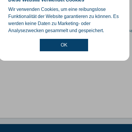
schiedliche Ebenen der Verwaltungsgrenzen im Kreis Gütersloh
Wir verwenden Cookies, um eine reibungslose
SHP
GeoJSON
KML
Funktionalität der Website garantieren zu können. Es
werden keine Daten zu Marketing- oder
en spezifische Datensätze? Wenden Sie sich bitte an einen Administrator unter:
su
Analysezwecken gesammelt und gespeichert.
OK