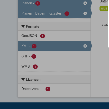
Unter
Planen
-
1
WMS
Planen - Bauen - Kataster
-
1
Es fehl
Formate
GeoJSON
-
1
KML
-
1
SHP
-
1
WMS
-
1
Lizenzen
Datenlizenz...
-
1