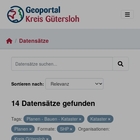
Skip to main content
Datensätze
Sortieren nach
14 Datensätze gefunden
Tags:
Planen - Bauen - Kataster
Kataster
Planen
Formate:
SHP
Organisationen:
Kreis Gütersloh