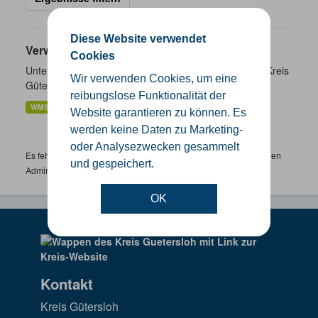
Diese Website verwendet
Verwaltungsgrenzen
Cookies
Unterschiedliche Ebenen der Verwaltungsgrenzen im Kreis
Wir verwenden Cookies, um eine
Gütersloh
reibungslose Funktionalität der
WMS
SHP
GeoJSON
KML
Website garantieren zu können. Es
werden keine Daten zu Marketing-
oder Analysezwecken gesammelt
Es fehlen spezifische Datensätze? Wenden Sie sich bitte an einen
und gespeichert.
Administrator unter:
support.gis@kreis-guetersloh.de
OK
Kontakt
Kreis Gütersloh