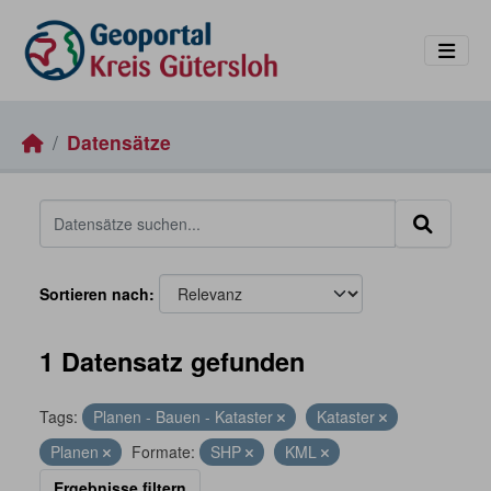
Skip to main content
Datensätze
Sortieren nach
1 Datensatz gefunden
Tags:
Planen - Bauen - Kataster
Kataster
Planen
Formate:
SHP
KML
Ergebnisse filtern