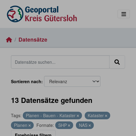
Skip to main content
Datensätze
Sortieren nach
13 Datensätze gefunden
Tags:
Planen - Bauen - Kataster
Kataster
Planen
Formate:
SHP
NAS
Ergebnisse filtern