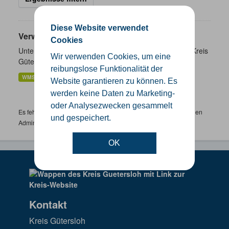
Diese Website verwendet
Verwaltungsgrenzen
Cookies
Unterschiedliche Ebenen der Verwaltungsgrenzen im Kreis
Wir verwenden Cookies, um eine
Gütersloh
reibungslose Funktionalität der
WMS
SHP
GeoJSON
KML
Website garantieren zu können. Es
werden keine Daten zu Marketing-
oder Analysezwecken gesammelt
Es fehlen spezifische Datensätze? Wenden Sie sich bitte an einen
und gespeichert.
Administrator unter:
support.gis@kreis-guetersloh.de
OK
Kontakt
Kreis Gütersloh