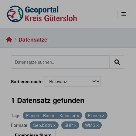
Skip to main content
Datensätze
Sortieren nach
1 Datensatz gefunden
Tags:
Planen - Bauen - Kataster
Planen
Formate:
GeoJSON
SHP
WMS
Ergebnisse filtern