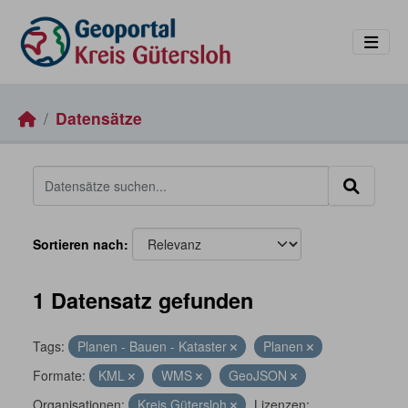
Skip to main content
Datensätze
Sortieren nach
1 Datensatz gefunden
Tags:
Planen - Bauen - Kataster
Planen
Formate:
KML
WMS
GeoJSON
Organisationen:
Kreis Gütersloh
Lizenzen: