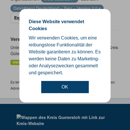
Datenlizenz Deutschland – Zero – Version 2.0
Ergebnisse filtern
Diese Website verwendet
Cookies
Wir verwenden Cookies, um eine
Verwaltungsgrenzen
reibungslose Funktionalität der
Unterschiedliche Ebenen der Verwaltungsgrenzen im Kreis
Website garantieren zu können. Es
Gütersloh
werden keine Daten zu Marketing-
WMS
SHP
GeoJSON
KML
oder Analysezwecken gesammelt
und gespeichert.
Es fehlen spezifische Datensätze? Wenden Sie sich bitte an einen
OK
Administrator unter:
support.gis@kreis-guetersloh.de