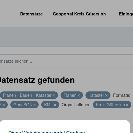
Datensätze
Geoportal Kreis Gütersloh
Einlog
Datensatz gefunden
Planen - Bauen - Kataster
Planen
Kataster
Formate:
S
GeoJSON
KML
Organisationen:
Kreis Gütersloh
altungsgrenzen
Diese Website verwendet Cookies