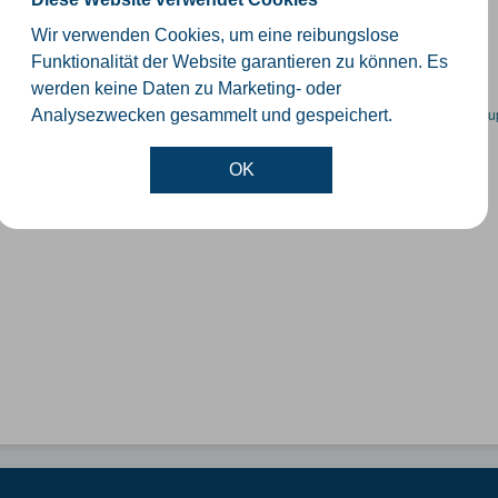
schiedliche Ebenen der Verwaltungsgrenzen im Kreis Gütersloh
Wir verwenden Cookies, um eine reibungslose
SHP
GeoJSON
KML
Funktionalität der Website garantieren zu können. Es
werden keine Daten zu Marketing- oder
en spezifische Datensätze? Wenden Sie sich bitte an einen Administrator unter:
su
Analysezwecken gesammelt und gespeichert.
OK