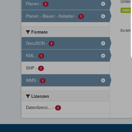
Unter
Planen
-
1
WMS
Planen - Bauen - Kataster
-
1
Es fehl
Formate
GeoJSON
-
1
KML
-
1
SHP
-
1
WMS
-
1
Lizenzen
Datenlizenz...
-
1