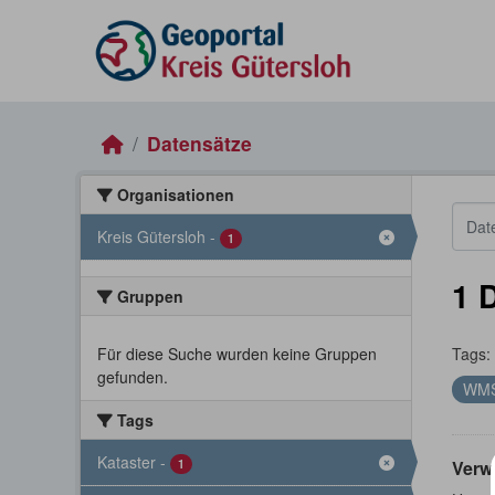
Skip to main content
Datensätze
Organisationen
Kreis Gütersloh
-
1
1 
Gruppen
Für diese Suche wurden keine Gruppen
Tags:
gefunden.
WM
Tags
Kataster
-
1
Verw