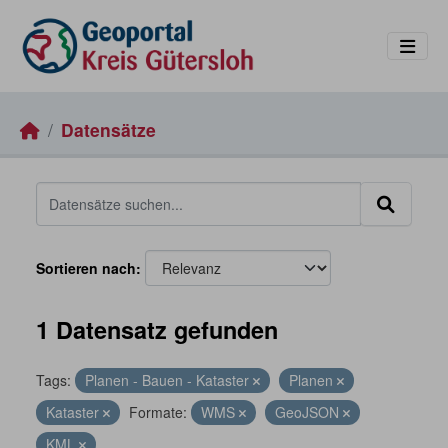
Skip to main content
Datensätze
Sortieren nach
1 Datensatz gefunden
Tags:
Planen - Bauen - Kataster
Planen
Kataster
Formate:
WMS
GeoJSON
KML