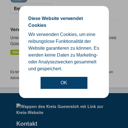
Ergebnisse filtern
Diese Website verwendet
Cookies
Verwaltungsgrenzen
Wir verwenden Cookies, um eine
Unterschiedliche Ebenen der Verwaltungsgrenzen im Kreis
reibungslose Funktionalität der
Gütersloh
Website garantieren zu können. Es
WMS
SHP
GeoJSON
KML
werden keine Daten zu Marketing-
oder Analysezwecken gesammelt
und gespeichert.
Es fehlen spezifische Datensätze? Wenden Sie sich bitte an einen
Administrator unter:
support.gis@kreis-guetersloh.de
OK
Kontakt