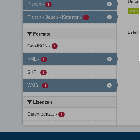
Unter
Planen
-
1
WMS
Planen - Bauen - Kataster
-
1
Es fehl
Formate
GeoJSON
-
1
KML
-
1
SHP
-
1
WMS
-
1
Lizenzen
Datenlizenz...
-
1