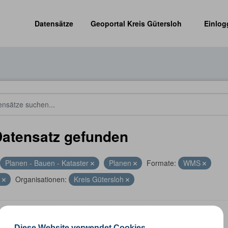
Datensätze
Geoportal Kreis Gütersloh
Einlog
Datensatz gefunden
Planen - Bauen - Kataster
Planen
Formate:
WMS
L
Organisationen:
Kreis Gütersloh
altungsgrenzen
Diese Website verwendet Cookies