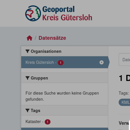
Skip to main content
Datensätze
Organisationen
Kreis Gütersloh
-
1
1 
Gruppen
Für diese Suche wurden keine Gruppen
Tags:
gefunden.
KM
Tags
Kataster
-
1
Verw