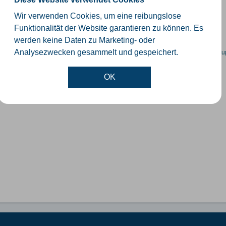
schiedliche Ebenen der Verwaltungsgrenzen im Kreis Gütersloh
Wir verwenden Cookies, um eine reibungslose
SHP
GeoJSON
KML
Funktionalität der Website garantieren zu können. Es
werden keine Daten zu Marketing- oder
en spezifische Datensätze? Wenden Sie sich bitte an einen Administrator unter:
su
Analysezwecken gesammelt und gespeichert.
OK