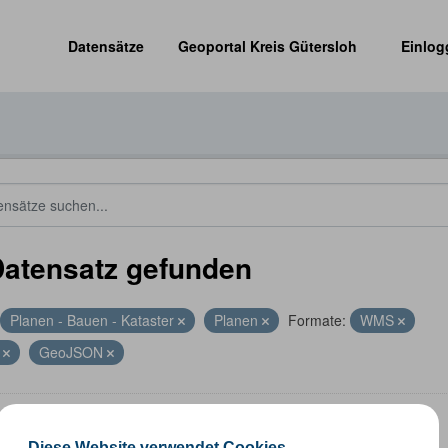
Datensätze
Geoportal Kreis Gütersloh
Einlog
Datensatz gefunden
Planen - Bauen - Kataster
Planen
Formate:
WMS
P
GeoJSON
altungsgrenzen
Diese Website verwendet Cookies