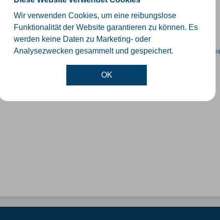
schiedliche Ebenen der Verwaltungsgrenzen im Kreis Gütersloh
Wir verwenden Cookies, um eine reibungslose
SHP
GeoJSON
KML
Funktionalität der Website garantieren zu können. Es
werden keine Daten zu Marketing- oder
en spezifische Datensätze? Wenden Sie sich bitte an einen Administrator unter:
su
Analysezwecken gesammelt und gespeichert.
OK