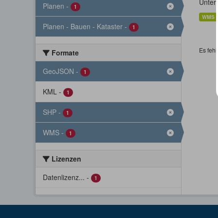
Unter
Planen
-
1
WMS
Planen - Bauen - Kataster
-
1
Es fehl
Formate
GeoJSON
-
1
KML
-
1
SHP
-
1
WMS
-
1
Lizenzen
Datenlizenz...
-
1