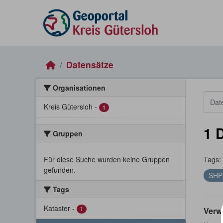
Skip to main content
Datensätze
Organisationen
Kreis Gütersloh
-
1
1 
Gruppen
Für diese Suche wurden keine Gruppen
Tags:
gefunden.
SH
Tags
Kataster
-
1
Verw