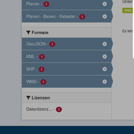
Unter
Planen
-
1
WMS
Planen - Bauen - Kataster
-
1
Es fehl
Formate
GeoJSON
-
1
KML
-
1
SHP
-
1
WMS
-
1
Lizenzen
Datenlizenz...
-
1