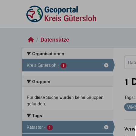
Skip to main content
Datensätze
Organisationen
Kreis Gütersloh
-
1
1 
Gruppen
Für diese Suche wurden keine Gruppen
Tags:
gefunden.
WM
Tags
Kataster
-
1
Verw