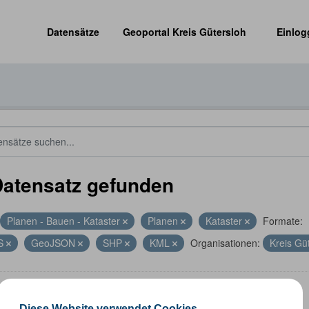
Datensätze
Geoportal Kreis Gütersloh
Einlog
Datensatz gefunden
Planen - Bauen - Kataster
Planen
Kataster
Formate:
S
GeoJSON
SHP
KML
Organisationen:
Kreis Gü
altungsgrenzen
Diese Website verwendet Cookies