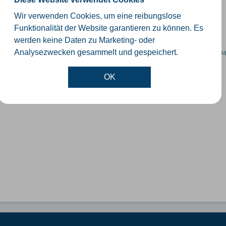
schiedliche Ebenen der Verwaltungsgrenzen im Kreis Gütersloh
Wir verwenden Cookies, um eine reibungslose
SHP
GeoJSON
KML
Funktionalität der Website garantieren zu können. Es
werden keine Daten zu Marketing- oder
en spezifische Datensätze? Wenden Sie sich bitte an einen Administrator unter:
su
Analysezwecken gesammelt und gespeichert.
OK