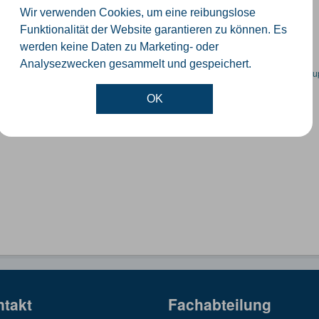
orte der Windenergieanlagen im Kreis Gütersloh
Wir verwenden Cookies, um eine reibungslose
SON
KML
SHP
Funktionalität der Website garantieren zu können. Es
werden keine Daten zu Marketing- oder
Analysezwecken gesammelt und gespeichert.
en spezifische Datensätze? Wenden Sie sich bitte an einen Administrator unter:
su
OK
ntakt
Fachabteilung