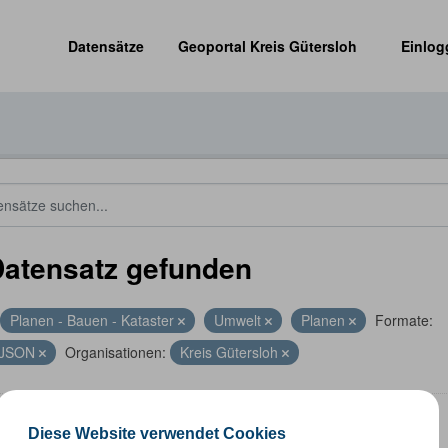
Datensätze
Geoportal Kreis Gütersloh
Einlog
Datensatz gefunden
Planen - Bauen - Kataster
Umwelt
Planen
Formate:
JSON
Organisationen:
Kreis Gütersloh
energieanlagen
Diese Website verwendet Cookies