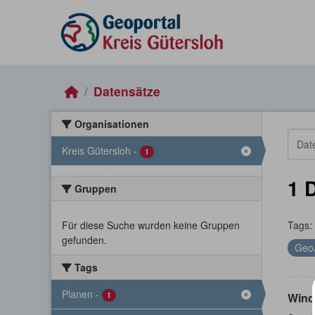
Skip to main content
Datensätze
Organisationen
Kreis Gütersloh
-
1
1 
Gruppen
Für diese Suche wurden keine Gruppen
Tags:
gefunden.
Geo
Tags
Planen
-
1
Wind