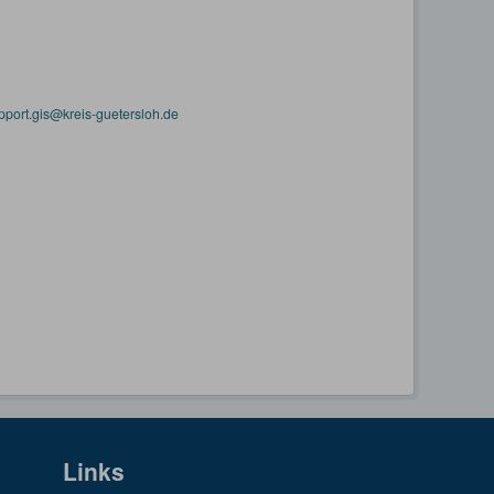
pport.gis@kreis-guetersloh.de
Links