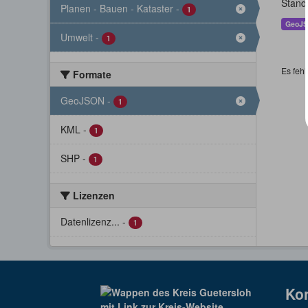
Stand
Planen - Bauen - Kataster
-
1
GeoJ
Umwelt
-
1
Es fehl
Formate
GeoJSON
-
1
KML
-
1
SHP
-
1
Lizenzen
Datenlizenz...
-
1
Ko