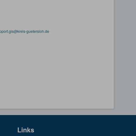
pport.gis@kreis-guetersloh.de
Links