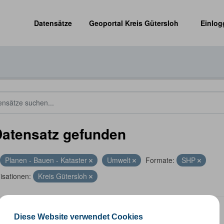
Datensätze
Geoportal Kreis Gütersloh
Einlog
Datensatz gefunden
Planen - Bauen - Kataster
Umwelt
Formate:
SHP
isationen:
Kreis Gütersloh
energieanlagen
Diese Website verwendet Cookies