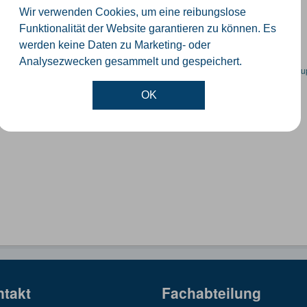
orte der Windenergieanlagen im Kreis Gütersloh
Wir verwenden Cookies, um eine reibungslose
SON
KML
SHP
Funktionalität der Website garantieren zu können. Es
werden keine Daten zu Marketing- oder
Analysezwecken gesammelt und gespeichert.
en spezifische Datensätze? Wenden Sie sich bitte an einen Administrator unter:
su
OK
ntakt
Fachabteilung