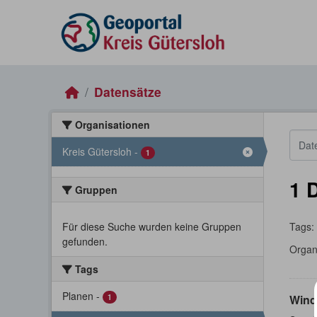
Skip to main content
Datensätze
Organisationen
Kreis Gütersloh
-
1
1 
Gruppen
Für diese Suche wurden keine Gruppen
Tags:
gefunden.
Organ
Tags
Planen
-
1
Wind