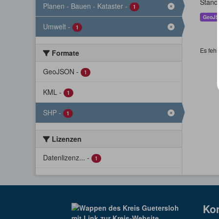
Stand
Planen - Bauen - Kataster
-
1
GeoJ
Umwelt
-
1
Es fehl
Formate
GeoJSON
-
1
KML
-
1
SHP
-
1
Lizenzen
Datenlizenz...
-
1
Ko