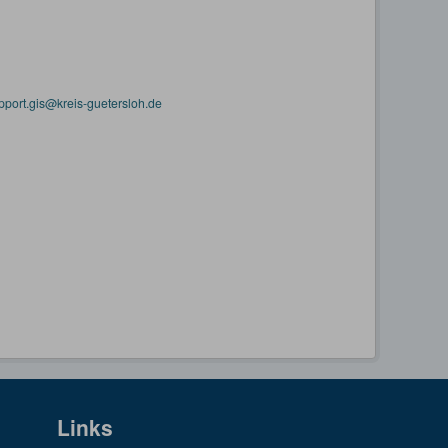
pport.gis@kreis-guetersloh.de
Links