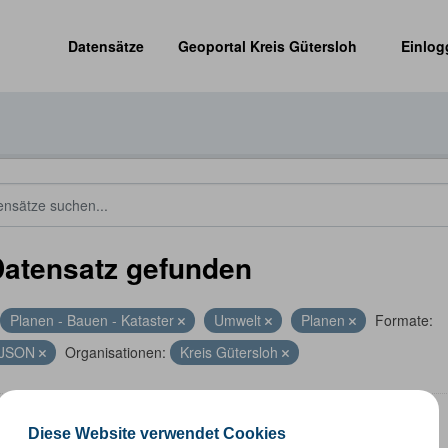
Datensätze
Geoportal Kreis Gütersloh
Einlog
Datensatz gefunden
Planen - Bauen - Kataster
Umwelt
Planen
Formate:
JSON
Organisationen:
Kreis Gütersloh
energieanlagen
Diese Website verwendet Cookies