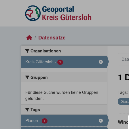
Skip to main content
Datensätze
Organisationen
Kreis Gütersloh
-
1
1 
Gruppen
Für diese Suche wurden keine Gruppen
Tags:
gefunden.
Geo
Tags
Planen
-
1
Wind