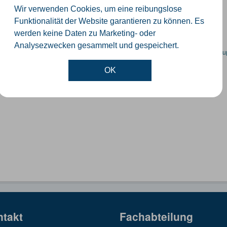
orte der Windenergieanlagen im Kreis Gütersloh
Wir verwenden Cookies, um eine reibungslose
SON
KML
SHP
Funktionalität der Website garantieren zu können. Es
werden keine Daten zu Marketing- oder
Analysezwecken gesammelt und gespeichert.
en spezifische Datensätze? Wenden Sie sich bitte an einen Administrator unter:
su
OK
ntakt
Fachabteilung