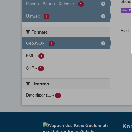
Stand
Planen - Bauen - Kataster
-
1
GeoJ
Umwelt
-
1
Es fehl
Formate
GeoJSON
-
1
KML
-
1
SHP
-
1
Lizenzen
Datenlizenz...
-
1
Ko