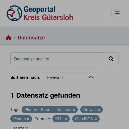
Skip to main content
Datensätze
Sortieren nach
1 Datensatz gefunden
Tags:
Planen - Bauen - Kataster
Umwelt
Planen
Formate:
KML
GeoJSON
Lizenzen: