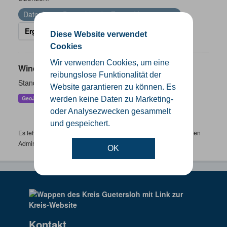
Datenlizenz Deutschland – Zero – Version 2.0
Ergebnisse filtern
Diese Website verwendet
Cookies
Wir verwenden Cookies, um eine
Windenergieanlagen
reibungslose Funktionalität der
Standorte der Windenergieanlagen im Kreis Gütersloh
Website garantieren zu können. Es
GeoJSON
KML
SHP
werden keine Daten zu Marketing-
oder Analysezwecken gesammelt
und gespeichert.
Es fehlen spezifische Datensätze? Wenden Sie sich bitte an einen
Administrator unter:
support.gis@kreis-guetersloh.de
OK
Kontakt