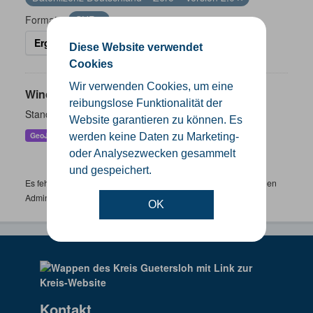
Formate:
SHP
Ergebnisse filtern
Diese Website verwendet
Cookies
Wir verwenden Cookies, um eine
Windenergieanlagen
reibungslose Funktionalität der
Standorte der Windenergieanlagen im Kreis Gütersloh
Website garantieren zu können. Es
GeoJSON
KML
SHP
werden keine Daten zu Marketing-
oder Analysezwecken gesammelt
und gespeichert.
Es fehlen spezifische Datensätze? Wenden Sie sich bitte an einen
Administrator unter:
support.gis@kreis-guetersloh.de
OK
Kontakt