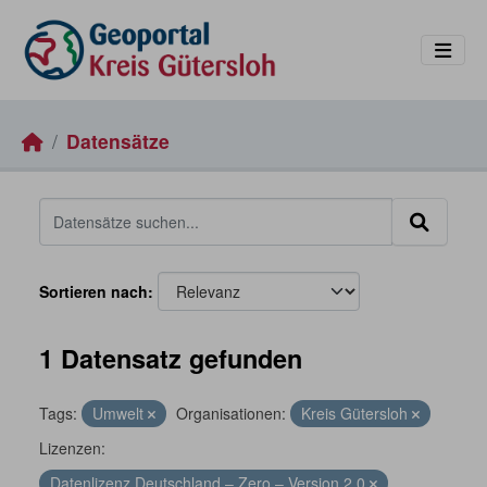
Skip to main content
Datensätze
Sortieren nach
1 Datensatz gefunden
Tags:
Umwelt
Organisationen:
Kreis Gütersloh
Lizenzen:
Datenlizenz Deutschland – Zero – Version 2.0