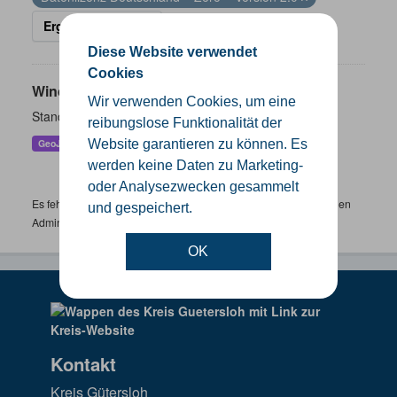
Ergebnisse filtern
Diese Website verwendet
Cookies
Windenergieanlagen
Wir verwenden Cookies, um eine
Standorte der Windenergieanlagen im Kreis Gütersloh
reibungslose Funktionalität der
Website garantieren zu können. Es
GeoJSON
KML
SHP
werden keine Daten zu Marketing-
oder Analysezwecken gesammelt
Es fehlen spezifische Datensätze? Wenden Sie sich bitte an einen
und gespeichert.
Administrator unter:
support.gis@kreis-guetersloh.de
OK
Kontakt
Kreis Gütersloh