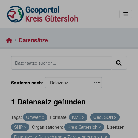
Skip to main content
Datensätze
Sortieren nach
1 Datensatz gefunden
Tags:
Umwelt
Formate:
KML
GeoJSON
SHP
Organisationen:
Kreis Gütersloh
Lizenzen:
Datenlizenz Deutschland – Zero – Version 2.0