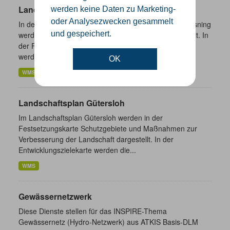
Landschaftsplan Osning
werden keine Daten zu Marketing-
oder Analysezwecken gesammelt
In der Entwicklungszielekarte des Landschaftsplans Osning
und gespeichert.
werden Entwicklungsziele für die Landschaft dargestellt. In
der Festsetzungskarte des Landschaftsplans Osning
werden...
OK
WMS
Landschaftsplan Gütersloh
Im Landschaftsplan Gütersloh werden in der
Festsetzungskarte Schutzgebiete und Maßnahmen zur
Verbesserung der Landschaft dargestellt. In der
Entwicklungszielekarte werden die...
WMS
Gewässernetzwerk
Diese Dienste stellen für das INSPIRE-Thema
Gewässernetz (Hydro-Netzwerk) aus ATKIS Basis-DLM