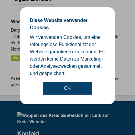
Diese Website verwendet
Wasserschutzgebiete
Cookies
Dargestellt werden die geplanten und festgesetzten
Trinkwasser- und Heilquellenschutzgebiete. Zuständig für
Wir verwenden Cookies, um eine
die Festsetzung von Wasserschutzgebieten sind in
reibungslose Funktionalität der
Nordrhein-Westfalen...
Website garantieren zu können. Es
WMS
werden keine Daten zu Marketing-
oder Analysezwecken gesammelt
und gespeichert.
Es fehlen spezifische Datensätze? Wenden Sie sich bitte an einen
Administrator unter:
support.gis@kreis-guetersloh.de
OK
Kontakt