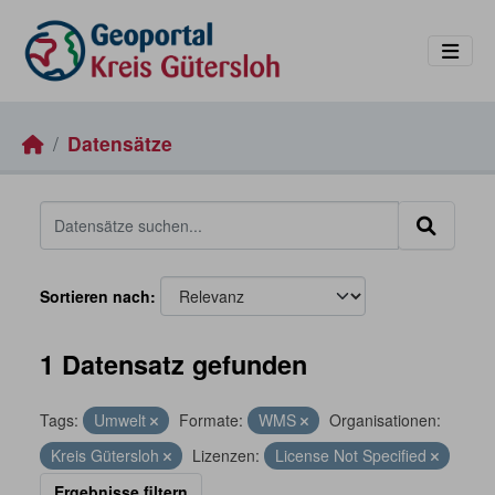
Skip to main content
Datensätze
Sortieren nach
1 Datensatz gefunden
Tags:
Umwelt
Formate:
WMS
Organisationen:
Kreis Gütersloh
Lizenzen:
License Not Specified
Ergebnisse filtern