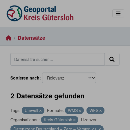
Skip to main content
Datensätze
Sortieren nach
2 Datensätze gefunden
Tags:
Umwelt
Formate:
WMS
WFS
Organisationen:
Kreis Gütersloh
Lizenzen:
Datenlizenz Deutschland – Zero – Version 2.0