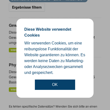
Ergebnisse filtern
Gewässernetzwerk
Diese Website verwendet
Diese Dienste stellen für das INSPIRE-Thema
Cookies
Gewässernetz (Hydro-Netzwerk) aus ATKIS Basis-DLM
umgesetzte Daten bereit.
Wir verwenden Cookies, um eine
reibungslose Funktionalität der
WMS
WFS
Website garantieren zu können. Es
werden keine Daten zu Marketing-
Physische Gewässer
oder Analysezwecken gesammelt
Diese Dienste stellen für das INSPIRE-Thema
und gespeichert.
Gewässernetz (Hydro-Physische Gewässer) aus ATKIS
Basis-DLM umgesetzte Daten bereit.
OK
WMS
WFS
Es fehlen spezifische Datensätze? Wenden Sie sich bitte an einen