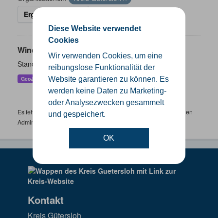
Ergebnisse filtern
Diese Website verwendet
Cookies
Windenergieanlagen
Wir verwenden Cookies, um eine
Standorte der Windenergieanlagen im Kreis Gütersloh
reibungslose Funktionalität der
Website garantieren zu können. Es
GeoJSON
KML
SHP
werden keine Daten zu Marketing-
oder Analysezwecken gesammelt
Es fehlen spezifische Datensätze? Wenden Sie sich bitte an einen
und gespeichert.
Administrator unter:
support.gis@kreis-guetersloh.de
OK
Kontakt
Kreis Gütersloh