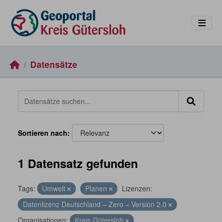
Skip to main content
Datensätze
Sortieren nach
1 Datensatz gefunden
Tags:
Umwelt
Planen
Lizenzen:
Datenlizenz Deutschland – Zero – Version 2.0
Organisationen:
Kreis Gütersloh