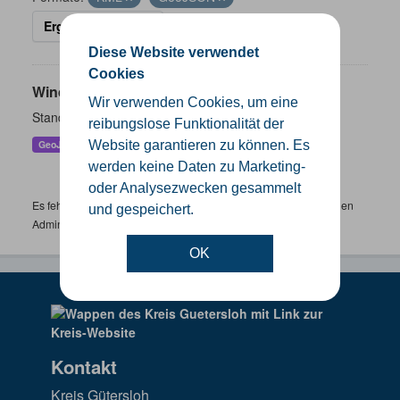
Ergebnisse filtern
Diese Website verwendet
Cookies
Windenergieanlagen
Wir verwenden Cookies, um eine
Standorte der Windenergieanlagen im Kreis Gütersloh
reibungslose Funktionalität der
Website garantieren zu können. Es
GeoJSON
KML
SHP
werden keine Daten zu Marketing-
oder Analysezwecken gesammelt
Es fehlen spezifische Datensätze? Wenden Sie sich bitte an einen
und gespeichert.
Administrator unter:
support.gis@kreis-guetersloh.de
OK
Kontakt
Kreis Gütersloh