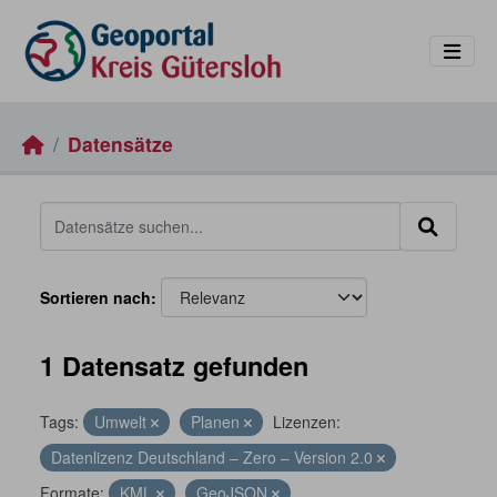
Skip to main content
Datensätze
Sortieren nach
1 Datensatz gefunden
Tags:
Umwelt
Planen
Lizenzen:
Datenlizenz Deutschland – Zero – Version 2.0
Formate:
KML
GeoJSON