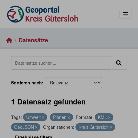
Skip to main content
Datensätze
Sortieren nach
1 Datensatz gefunden
Tags:
Umwelt
Planen
Formate:
KML
GeoJSON
Organisationen:
Kreis Gütersloh
Ergebnisse filtern