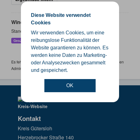
Diese Website verwendet
Windenergieanlagen
Cookies
Standorte der Windenergieanlagen im Kreis Gütersloh
Wir verwenden Cookies, um eine
reibungslose Funktionalität der
GeoJSON
KML
SHP
Website garantieren zu können. Es
werden keine Daten zu Marketing-
Es fehlen spezifische Datensätze? Wenden Sie sich bitte an einen
oder Analysezwecken gesammelt
Administrator unter:
support.gis@kreis-guetersloh.de
und gespeichert.
OK
Kontakt
Kreis Gütersloh
Herzebrocker Straße 140