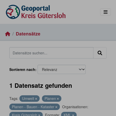
Skip to main content
Datensätze
Sortieren nach
1 Datensatz gefunden
Tags:
Umwelt
Planen
Planen - Bauen - Kataster
Organisationen:
Kreis Gütersloh
Formate:
KML