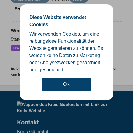
Ergebnisse filtern
Diese Website verwendet
Cookies
Windenergieanlagen
Wir verwenden Cookies, um eine
Standorte der Windenergieanlagen im Kreis Gütersloh
reibungslose Funktionalität der
Website garantieren zu können. Es
GeoJSON
KML
SHP
werden keine Daten zu Marketing-
oder Analysezwecken gesammelt
Es fehlen spezifische Datensätze? Wenden Sie sich bitte an einen
und gespeichert.
Administrator unter:
support.gis@kreis-guetersloh.de
OK
Kontakt
Kreis Gütersloh