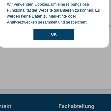
orte der Windenergieanlagen im Kreis Gütersloh
Wir verwenden Cookies, um eine reibungslose
SON
KML
SHP
Funktionalität der Website garantieren zu können. Es
werden keine Daten zu Marketing- oder
Analysezwecken gesammelt und gespeichert.
en spezifische Datensätze? Wenden Sie sich bitte an einen Administrator unter:
su
OK
ntakt
Fachabteilung