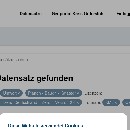
Datensätze
Geoportal Kreis Gütersloh
Einlog
Datensatz gefunden
Umwelt
Planen - Bauen - Kataster
Lizenzen:
nlizenz Deutschland – Zero – Version 2.0
Formate:
KML
G
energieanlagen
Diese Website verwendet Cookies