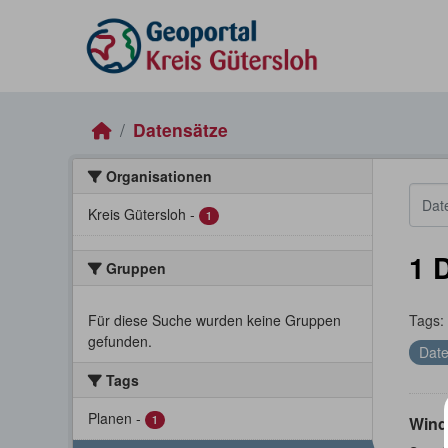
Skip to main content
Datensätze
Organisationen
Kreis Gütersloh
-
1
1 
Gruppen
Für diese Suche wurden keine Gruppen
Tags:
gefunden.
Date
Tags
Planen
-
1
Wind