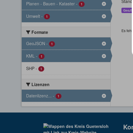
Stand
Planen - Bauen - Kataster
-
1
GeoJ
Umwelt
-
1
Es fehl
Formate
GeoJSON
-
1
KML
-
1
SHP
-
1
Lizenzen
Datenlizenz...
-
1
Ko