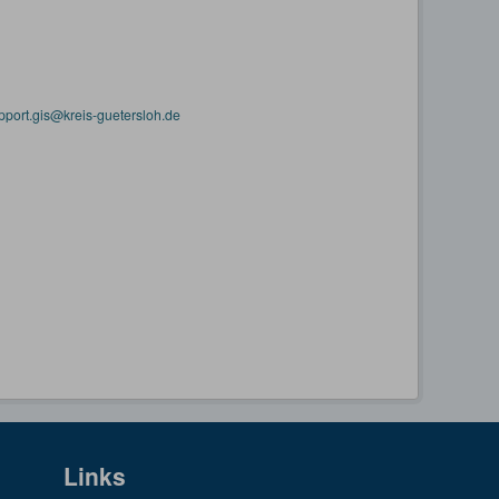
pport.gis@kreis-guetersloh.de
Links