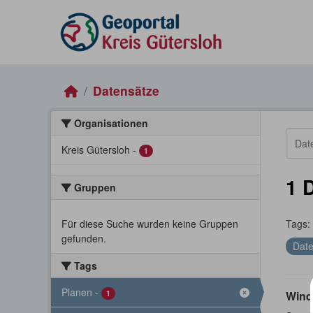
Skip to main content
Datensätze
Organisationen
Kreis Gütersloh
-
1
1 
Gruppen
Für diese Suche wurden keine Gruppen
Tags:
gefunden.
Date
Tags
Planen
-
1
Wind