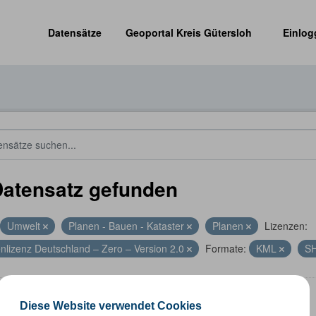
Datensätze
Geoportal Kreis Gütersloh
Einlog
Datensatz gefunden
Umwelt
Planen - Bauen - Kataster
Planen
Lizenzen:
nlizenz Deutschland – Zero – Version 2.0
Formate:
KML
S
energieanlagen
Diese Website verwendet Cookies