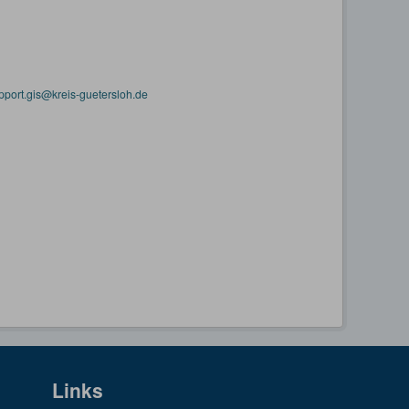
pport.gis@kreis-guetersloh.de
Links