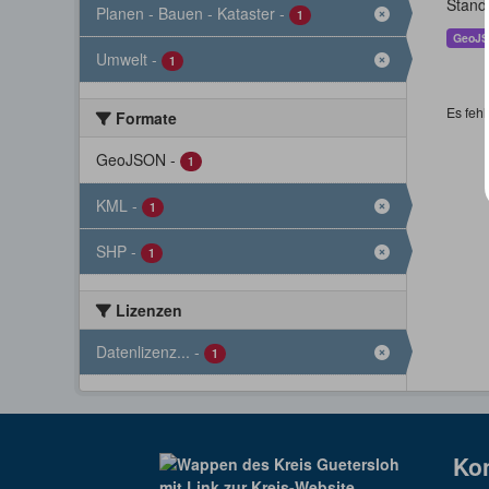
Stand
Planen - Bauen - Kataster
-
1
GeoJ
Umwelt
-
1
Es fehl
Formate
GeoJSON
-
1
KML
-
1
SHP
-
1
Lizenzen
Datenlizenz...
-
1
Ko