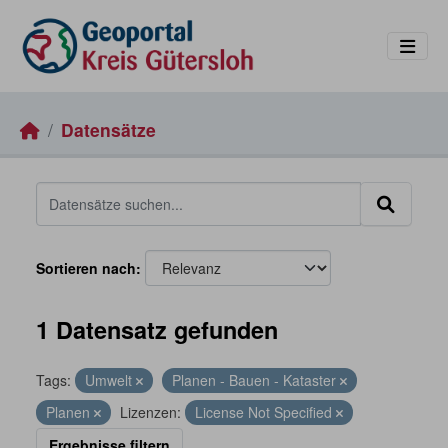
Skip to main content
Datensätze
Sortieren nach
1 Datensatz gefunden
Tags:
Umwelt
Planen - Bauen - Kataster
Planen
Lizenzen:
License Not Specified
Ergebnisse filtern