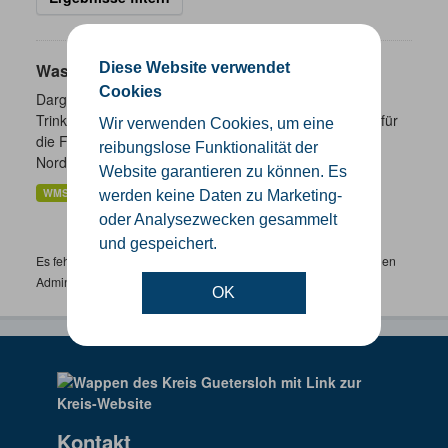
Diese Website verwendet
Wasserschutzgebiete
Cookies
Dargestellt werden die geplanten und festgesetzten
Trinkwasser- und Heilquellenschutzgebiete. Zuständig für
Wir verwenden Cookies, um eine
die Festsetzung von Wasserschutzgebieten sind in
reibungslose Funktionalität der
Nordrhein-Westfalen...
Website garantieren zu können. Es
WMS
werden keine Daten zu Marketing-
oder Analysezwecken gesammelt
und gespeichert.
Es fehlen spezifische Datensätze? Wenden Sie sich bitte an einen
Administrator unter:
support.gis@kreis-guetersloh.de
OK
Kontakt