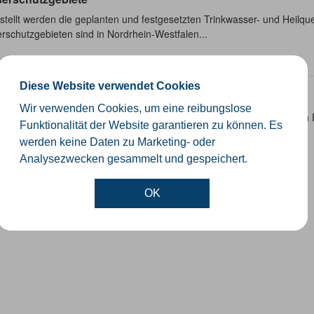
tellt werden die geplanten und festgesetzten Trinkwasser- und Heilque
schutzgebieten sind in Nordrhein-Westfalen...
Diese Website verwendet Cookies
uerbare Energien NRW
Wir verwenden Cookies, um eine reibungslose
MS-Dienst Erneuerbare Energien stellt die Anlagen der Erneuerbaren E
Funktionalität der Website garantieren zu können. Es
kraft und Windkraft dar. Darüber hinaus werden die...
werden keine Daten zu Marketing- oder
Analysezwecken gesammelt und gespeichert.
OK