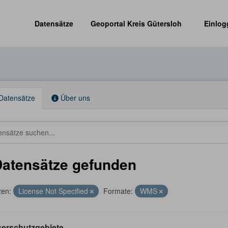
Datensätze
Geoportal Kreis Gütersloh
Einlog
Datensätze
Über uns
Datensätze gefunden
zen:
License Not Specified
Formate:
WMS
erschutzgebiete