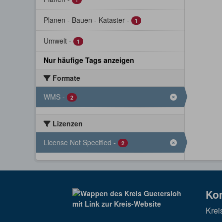
Planen - Bauen - Kataster
-
1
Umwelt
-
1
Nur häufige Tags anzeigen
Formate
WMS
-
2
Lizenzen
License Not Specified
-
2
Ko
Krei