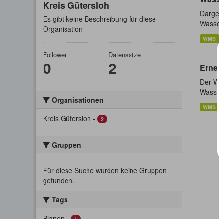
Kreis Gütersloh
Darges
Es gibt keine Beschreibung für diese
Wasser
Organisation
WMS
Follower
Datensätze
0
2
Erne
Der W
Wasser
Organisationen
WMS
Kreis Gütersloh
-
2
Gruppen
Für diese Suche wurden keine Gruppen
gefunden.
Tags
Planen
-
1