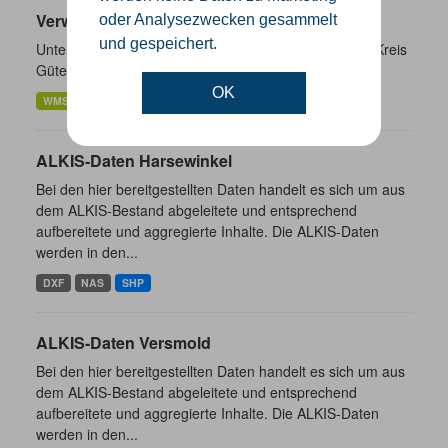
Verwaltungsgrenzen
oder Analysezwecken gesammelt
und gespeichert.
Unterschiedliche Ebenen der Verwaltungsgrenzen im Kreis
Gütersloh
OK
WMS
SHP
GeoJSON
KML
ALKIS-Daten Harsewinkel
Bei den hier bereitgestellten Daten handelt es sich um aus
dem ALKIS-Bestand abgeleitete und entsprechend
aufbereitete und aggregierte Inhalte. Die ALKIS-Daten
werden in den...
DXF
NAS
SHP
ALKIS-Daten Versmold
Bei den hier bereitgestellten Daten handelt es sich um aus
dem ALKIS-Bestand abgeleitete und entsprechend
aufbereitete und aggregierte Inhalte. Die ALKIS-Daten
werden in den...