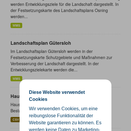
werden Entwicklungsziele für die Landschaft dargestellt. In
der Festsetzungskarte des Landschaftsplans Osning
werden...
WMS
Landschaftsplan Gütersloh
Im Landschaftsplan Gütersloh werden in der
Festsetzungskarte Schutzgebiete und Maßnahmen zur
Verbesserung der Landschaft dargestellt. In der
Entwicklungszielekarte werden die...
WMS
Diese Website verwendet
Hausnummernkoordinaten
Cookies
Hausnummernkoordinaten abgeleitet aus dem ALKIS-
Wir verwenden Cookies, um eine
Bestand
reibungslose Funktionalität der
CSV
GeoJSON
SHP
Website garantieren zu können. Es
werden keine Daten zu Marketing-