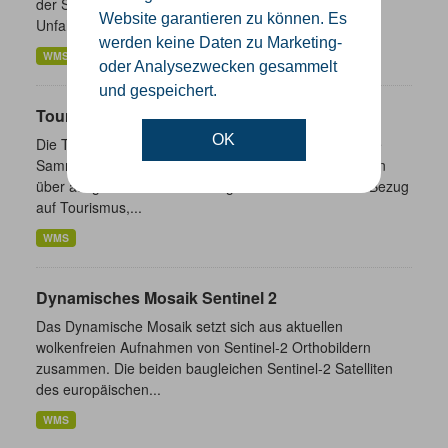
der Straßenverkehrsunfälle. Diese basiert auf den
Website garantieren zu können. Es
Unfallmeldungen der...
werden keine Daten zu Marketing-
WMS
oder Analysezwecken gesammelt
und gespeichert.
Touristik- und Freizeitinformationen NRW
OK
Die Touristik- und Freizeitinformationen NRW sind eine
Sammlung von Daten des Landes Nordrhein-Westfalen
über ausgewählte freizeitbezogene Informationen in Bezug
auf Tourismus,...
WMS
Dynamisches Mosaik Sentinel 2
Das Dynamische Mosaik setzt sich aus aktuellen
wolkenfreien Aufnahmen von Sentinel-2 Orthobildern
zusammen. Die beiden baugleichen Sentinel-2 Satelliten
des europäischen...
WMS