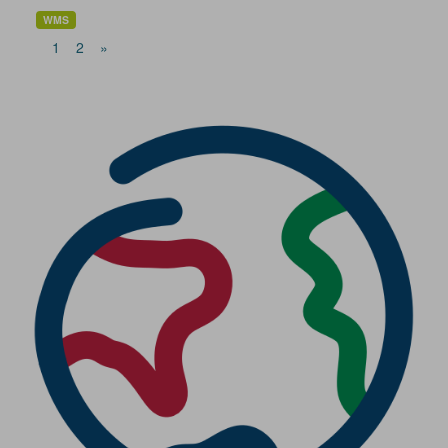
WMS
1
2
»