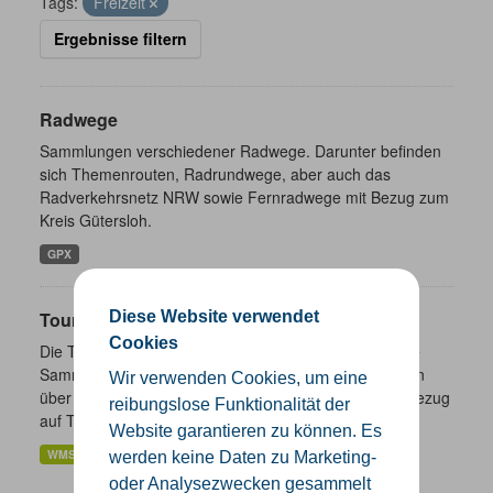
Tags:
Freizeit
Ergebnisse filtern
Radwege
Sammlungen verschiedener Radwege. Darunter befinden
sich Themenrouten, Radrundwege, aber auch das
Radverkehrsnetz NRW sowie Fernradwege mit Bezug zum
Kreis Gütersloh.
GPX
Diese Website verwendet
Touristik- und Freizeitinformationen NRW
Cookies
Die Touristik- und Freizeitinformationen NRW sind eine
Sammlung von Daten des Landes Nordrhein-Westfalen
Wir verwenden Cookies, um eine
über ausgewählte freizeitbezogene Informationen in Bezug
reibungslose Funktionalität der
auf Tourismus,...
Website garantieren zu können. Es
WMS
werden keine Daten zu Marketing-
oder Analysezwecken gesammelt