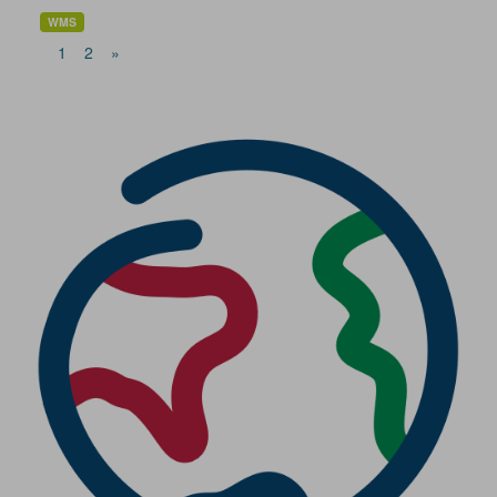
WMS
1
2
»