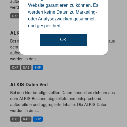
aufbereitete und aggregierte Inhalte. Die ALKIS-Daten
Website garantieren zu können. Es
werden in den...
werden keine Daten zu Marketing-
DXF
NAS
SHP
oder Analysezwecken gesammelt
und gespeichert.
ALKIS-Daten Borgholzhausen
OK
Bei den hier bereitgestellten Daten handelt es sich um aus
dem ALKIS-Bestand abgeleitete und entsprechend
aufbereitete und aggregierte Inhalte. Die ALKIS-Daten
werden in den...
DXF
NAS
SHP
ALKIS-Daten Verl
Bei den hier bereitgestellten Daten handelt es sich um aus
dem ALKIS-Bestand abgeleitete und entsprechend
aufbereitete und aggregierte Inhalte. Die ALKIS-Daten
werden in den...
DXF
NAS
SHP