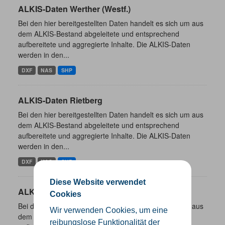
ALKIS-Daten Werther (Westf.)
Bei den hier bereitgestellten Daten handelt es sich um aus
dem ALKIS-Bestand abgeleitete und entsprechend
aufbereitete und aggregierte Inhalte. Die ALKIS-Daten
werden in den...
DXF
NAS
SHP
ALKIS-Daten Rietberg
Bei den hier bereitgestellten Daten handelt es sich um aus
dem ALKIS-Bestand abgeleitete und entsprechend
aufbereitete und aggregierte Inhalte. Die ALKIS-Daten
werden in den...
DXF
NAS
SHP
Diese Website verwendet
ALKIS-Daten Rheda-Wiedenbrück
Cookies
Bei den hier bereitgestellten Daten handelt es sich um aus
Wir verwenden Cookies, um eine
dem ALKIS-Bestand abgeleitete und entsprechend
reibungslose Funktionalität der